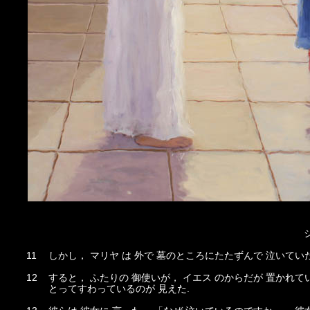
ジ
11
しかし， マリヤ は 外で 墓のところにたたずんで 泣いてい
12
すると， ふたりの 御使いが， イエス のからだが 置かれて
とってすわっているのが 見えた.