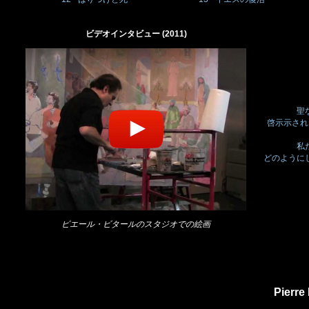
ビデオインタビュー (2011)
聖
啓⽰示され
私
どのように
ピエール・ビタールのスタジオでの絵画
Pierr