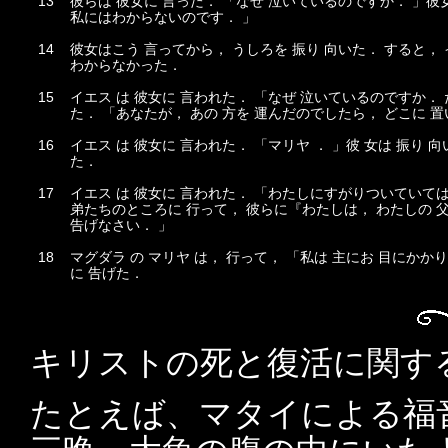
13
彼らは 彼女に 言った． 「なぜ 泣いているのですか． 」彼女
私にはわからないのです． 」
14
彼女はこう 言ってから， うしろを 振り 向いた． すると， 
わからなかった．
15
イエス は 彼女に 言われた． 「なぜ 泣いているのですか． 
た． 「あなたが， あの 方を 運んだのでしたら， どこに 置
16
イエス は 彼女に 言われた． 「マリヤ ． 」彼 女は 振り 向
た．
17
イエス は 彼女に 言われた． 「わたしにすがりついていて
弟たちのところに 行って， 彼らに『わたしは， わたしの 父
告げなさい． 」
18
マグダラ の マリヤ は， 行って， 「私は 主にお 目にかか
に 告げた．
キリストの死と復活に関す
たとえば、マタイによる福音